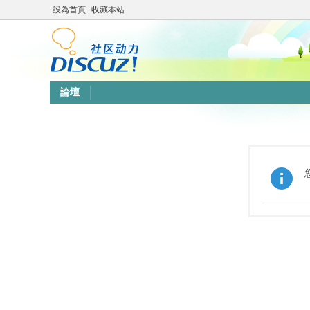
設為首頁
收藏本站
論壇