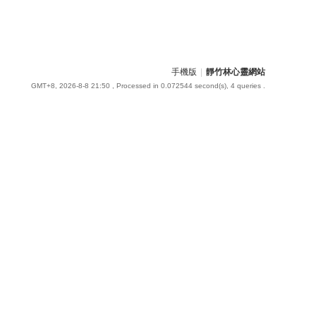
手機版
|
靜竹林心靈網站
GMT+8, 2026-8-8 21:50
, Processed in 0.072544 second(s), 4 queries .