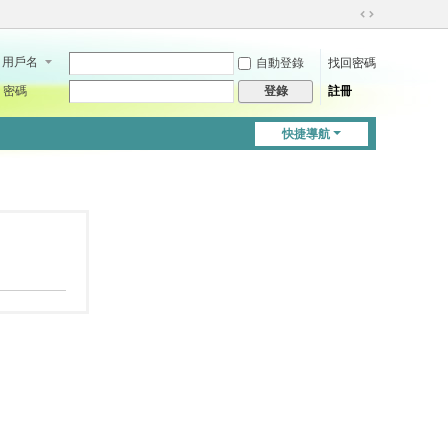
切
換
用戶名
自動登錄
找回密碼
到
寬
密碼
註冊
登錄
版
快捷導航