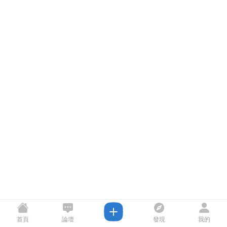
首頁
論壇
發現
我的