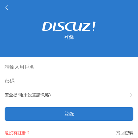
登錄
安全提問(未設置請忽略)
登錄
還沒有註冊？
找回密碼