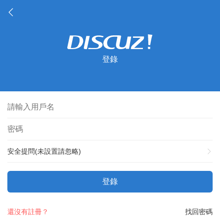
登錄
安全提問(未設置請忽略)
登錄
還沒有註冊？
找回密碼