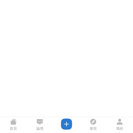
首頁
論壇
發現
我的