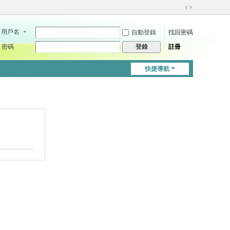
切
換
用戶名
自動登錄
找回密碼
到
寬
密碼
註冊
登錄
版
快捷導航