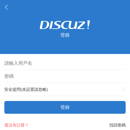
登錄
安全提問(未設置請忽略)
登錄
還沒有註冊？
找回密碼