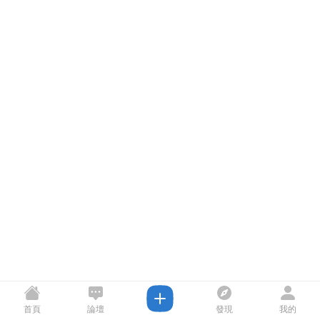
首頁
論壇
發現
我的