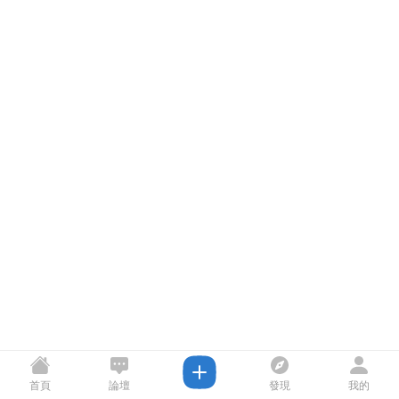
首頁
論壇
發現
我的