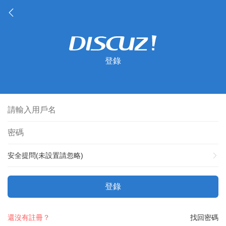
登錄
安全提問(未設置請忽略)
登錄
還沒有註冊？
找回密碼