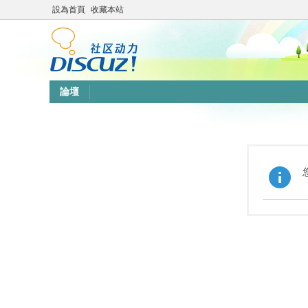
設為首頁
收藏本站
論壇