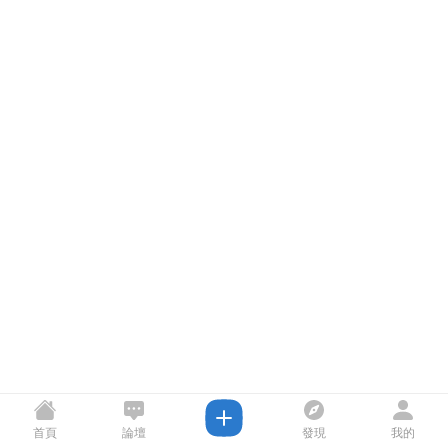
首頁
論壇
發現
我的