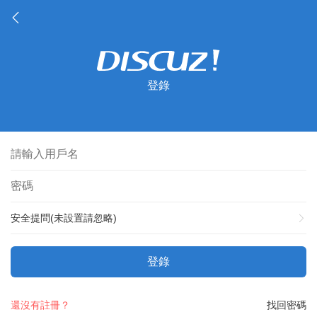
登錄
安全提問(未設置請忽略)
登錄
還沒有註冊？
找回密碼