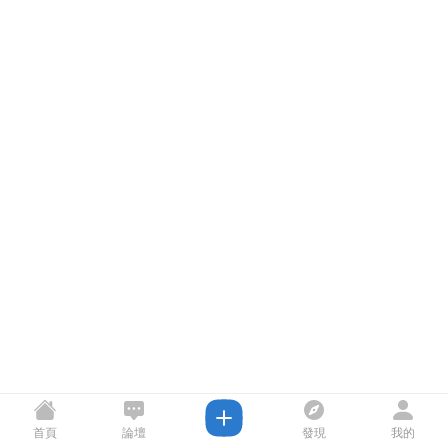
首頁
論壇
發現
我的