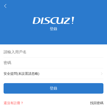
登錄
安全提問(未設置請忽略)
登錄
還沒有註冊？
找回密碼