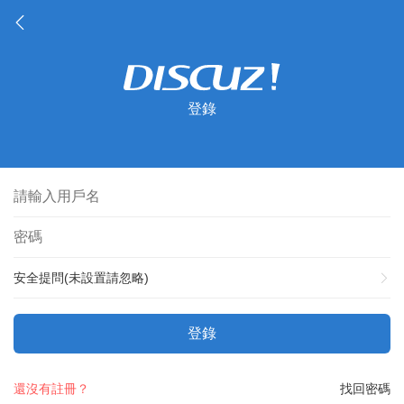
登錄
安全提問(未設置請忽略)
登錄
還沒有註冊？
找回密碼