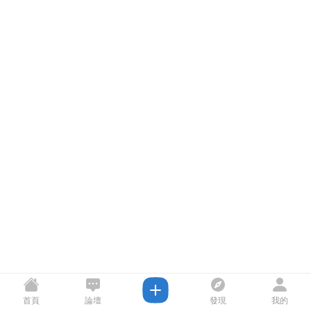
首頁
論壇
發現
我的