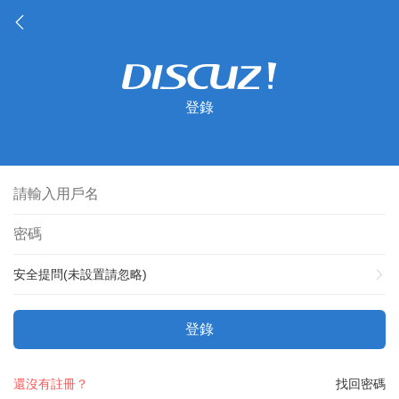
登錄
安全提問(未設置請忽略)
登錄
還沒有註冊？
找回密碼