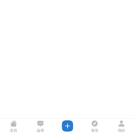
首頁
論壇
發現
我的