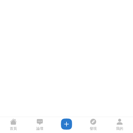
首頁
論壇
發現
我的