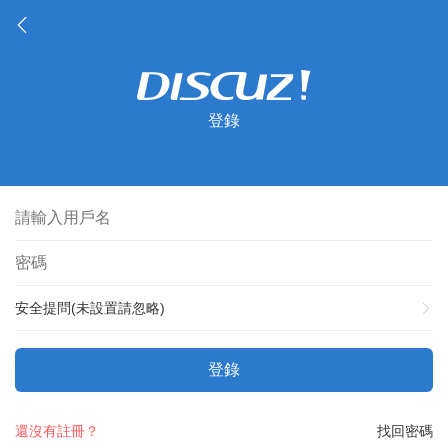
登錄
安全提問(未設置請忽略)
登錄
還沒有註冊？
找回密碼