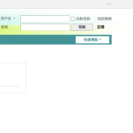
切
換
用戶名
自動登錄
找回密碼
到
寬
密碼
註冊
登錄
版
快捷導航