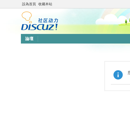
設為首頁
收藏本站
論壇