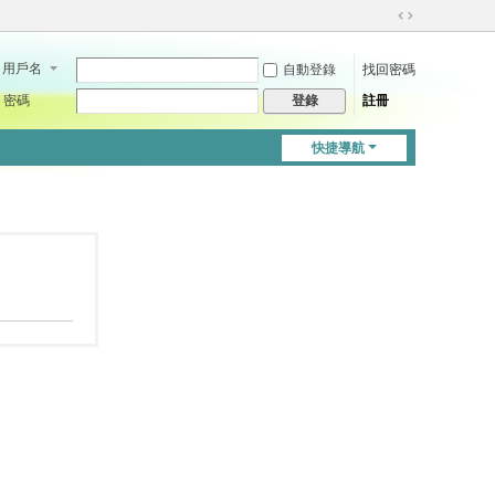
切
換
用戶名
自動登錄
找回密碼
到
寬
密碼
註冊
登錄
版
快捷導航