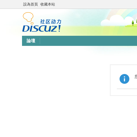
設為首頁
收藏本站
論壇