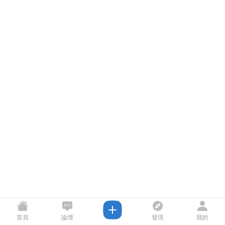
首頁
論壇
發現
我的