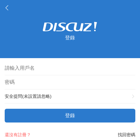
登錄
安全提問(未設置請忽略)
登錄
還沒有註冊？
找回密碼