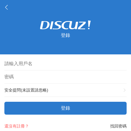
登錄
安全提問(未設置請忽略)
登錄
還沒有註冊？
找回密碼