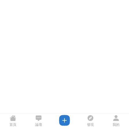
首頁
論壇
發現
我的