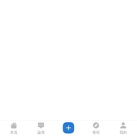
首頁
論壇
發現
我的