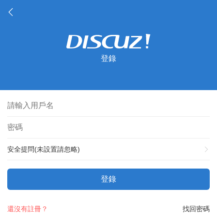
登錄
安全提問(未設置請忽略)
登錄
還沒有註冊？
找回密碼