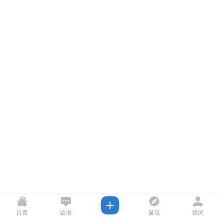
首頁
論壇
發現
我的