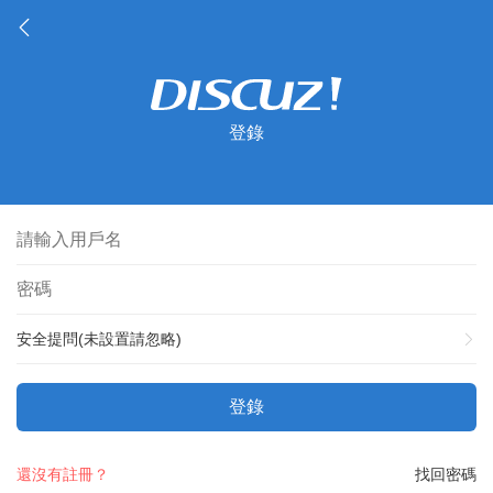
登錄
安全提問(未設置請忽略)
登錄
還沒有註冊？
找回密碼