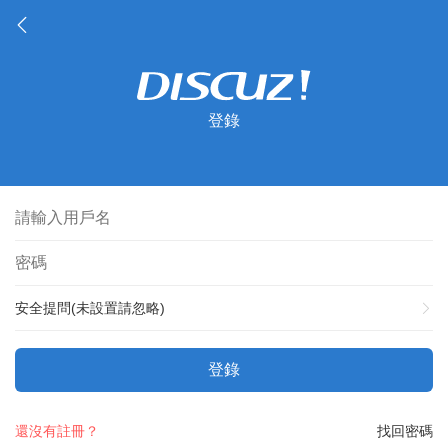
登錄
安全提問(未設置請忽略)
登錄
還沒有註冊？
找回密碼