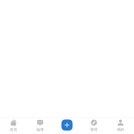
首頁
論壇
發現
我的