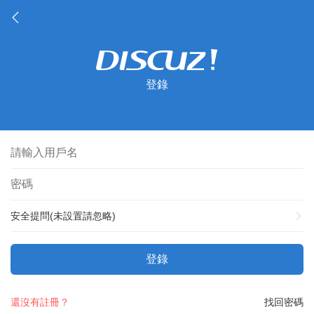
登錄
安全提問(未設置請忽略)
登錄
還沒有註冊？
找回密碼