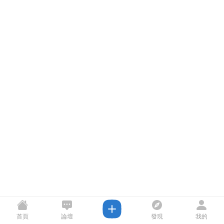
首頁
論壇
發現
我的