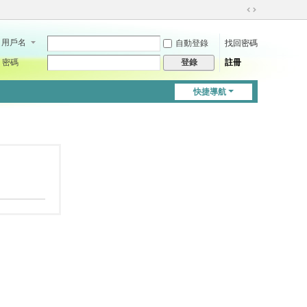
切
換
用戶名
自動登錄
找回密碼
到
寬
密碼
註冊
登錄
版
快捷導航