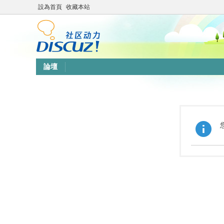
設為首頁
收藏本站
論壇