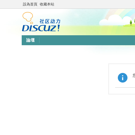
設為首頁
收藏本站
論壇