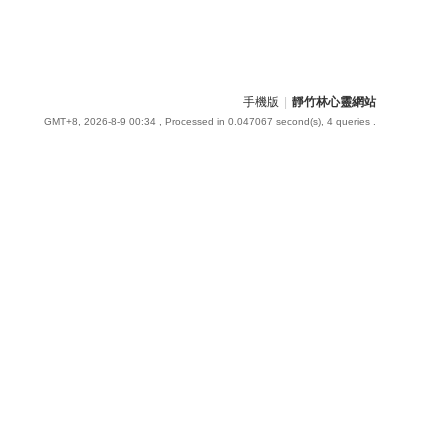
手機版
|
靜竹林心靈網站
GMT+8, 2026-8-9 00:34
, Processed in 0.047067 second(s), 4 queries .