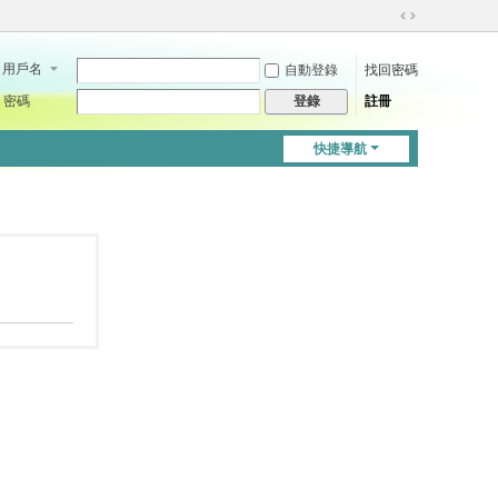
切
換
用戶名
自動登錄
找回密碼
到
寬
密碼
註冊
登錄
版
快捷導航