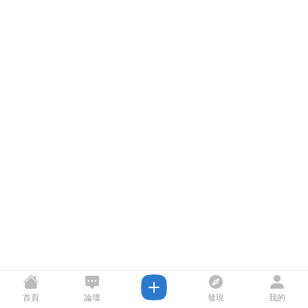
首頁
論壇
發現
我的