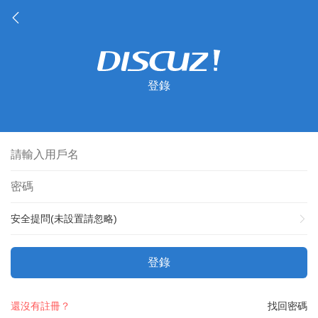
登錄
安全提問(未設置請忽略)
登錄
還沒有註冊？
找回密碼