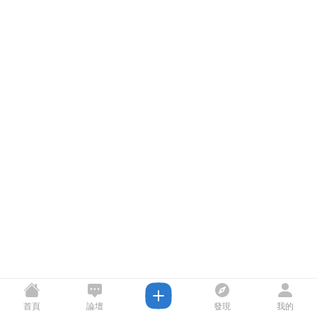
首頁
論壇
發現
我的