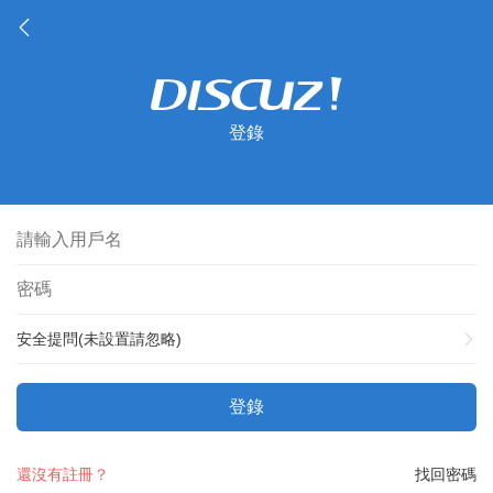
登錄
安全提問(未設置請忽略)
登錄
還沒有註冊？
找回密碼