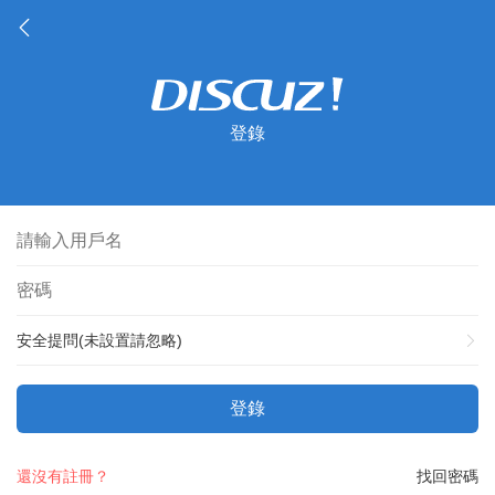
登錄
安全提問(未設置請忽略)
登錄
還沒有註冊？
找回密碼