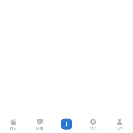
首頁
論壇
發現
我的