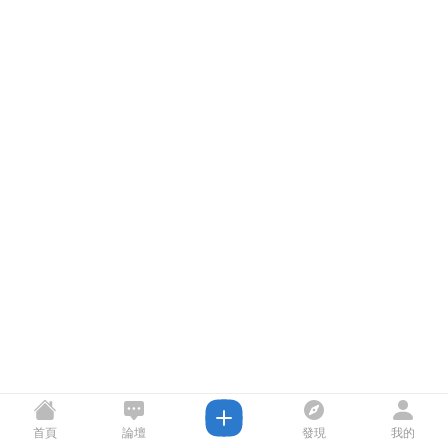
首頁
論壇
發現
我的