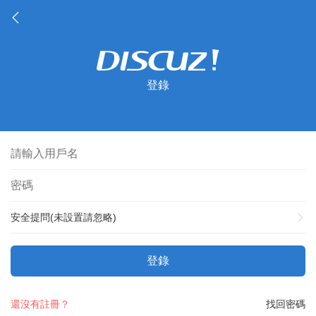
登錄
安全提問(未設置請忽略)
登錄
還沒有註冊？
找回密碼