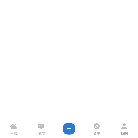
首頁
論壇
發現
我的