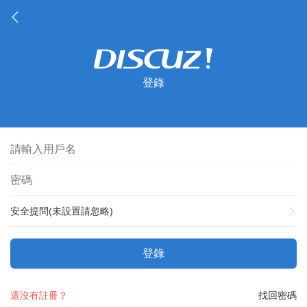
登錄
安全提問(未設置請忽略)
登錄
還沒有註冊？
找回密碼