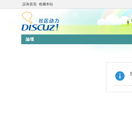
設為首頁
收藏本站
論壇