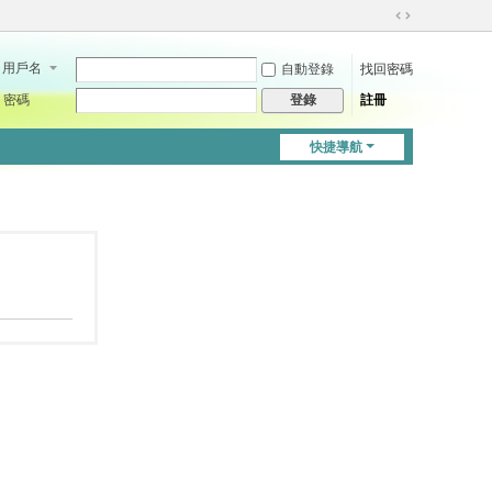
切
換
用戶名
自動登錄
找回密碼
到
寬
密碼
註冊
登錄
版
快捷導航