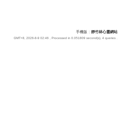
手機版
|
靜竹林心靈網站
GMT+8, 2026-8-9 02:46
, Processed in 0.051809 second(s), 4 queries .