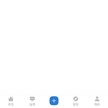
首頁
論壇
發現
我的