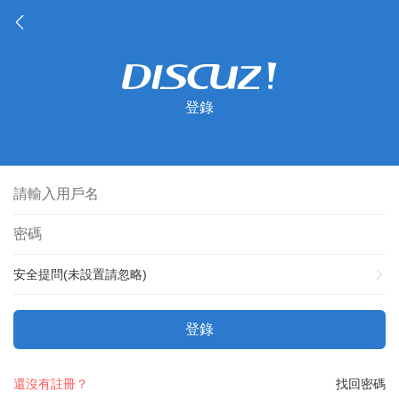
登錄
安全提問(未設置請忽略)
登錄
還沒有註冊？
找回密碼