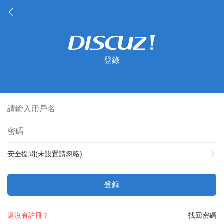
登錄
安全提問(未設置請忽略)
登錄
還沒有註冊？
找回密碼