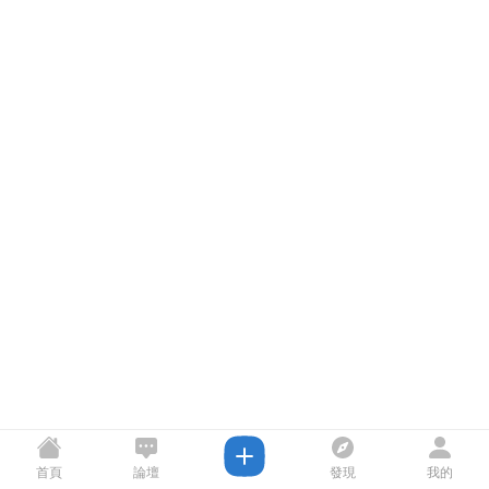
首頁
論壇
發現
我的