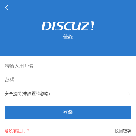
登錄
安全提問(未設置請忽略)
登錄
還沒有註冊？
找回密碼