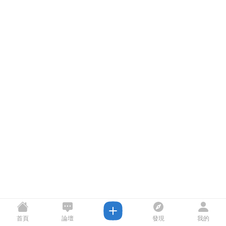
首頁
論壇
發現
我的