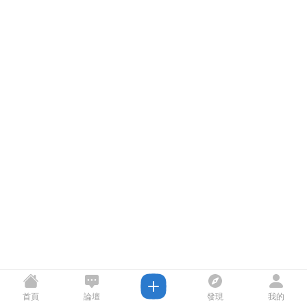
首頁
論壇
發現
我的