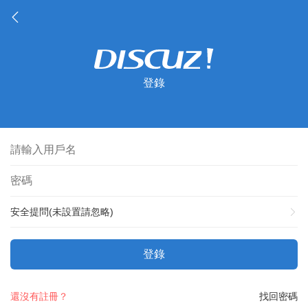
登錄
安全提問(未設置請忽略)
登錄
還沒有註冊？
找回密碼