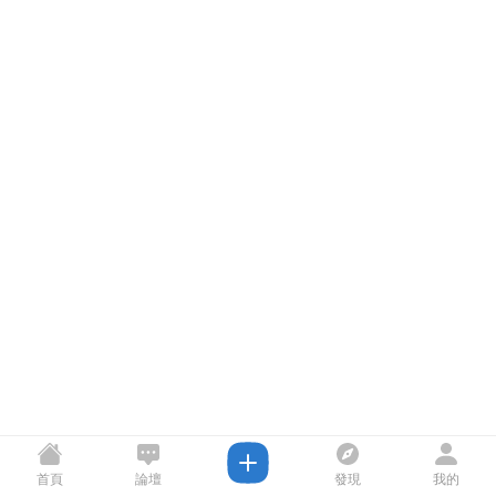
首頁
論壇
發現
我的