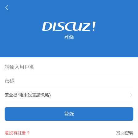
登錄
安全提問(未設置請忽略)
登錄
還沒有註冊？
找回密碼