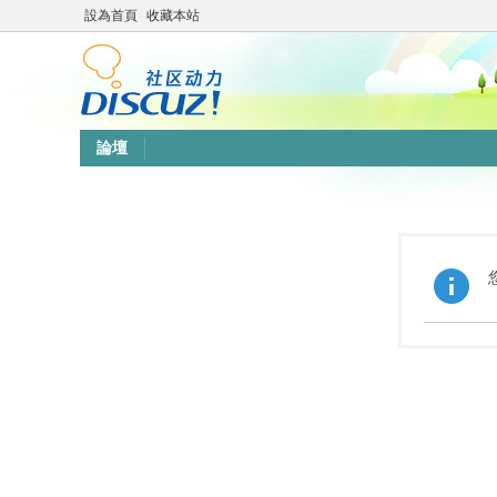
設為首頁
收藏本站
論壇