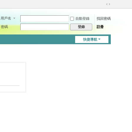
切
換
用戶名
自動登錄
找回密碼
到
寬
密碼
註冊
登錄
版
快捷導航