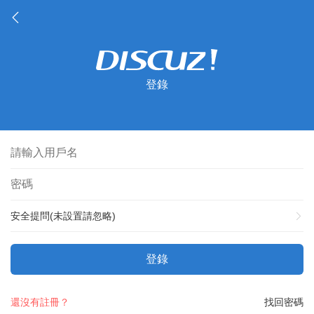
登錄
安全提問(未設置請忽略)
登錄
還沒有註冊？
找回密碼