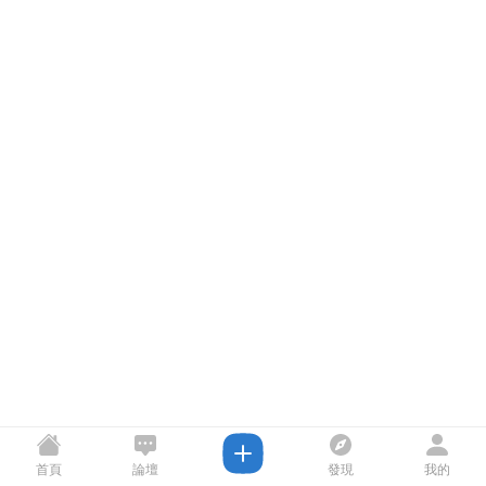
首頁
論壇
發現
我的