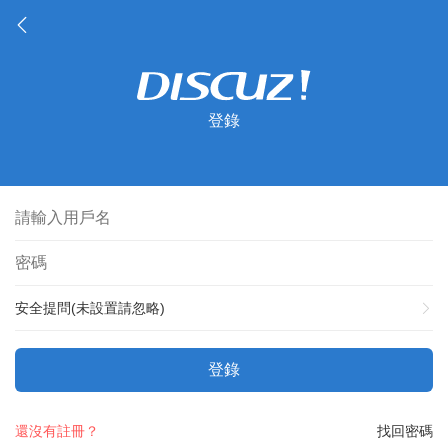
登錄
安全提問(未設置請忽略)
登錄
還沒有註冊？
找回密碼