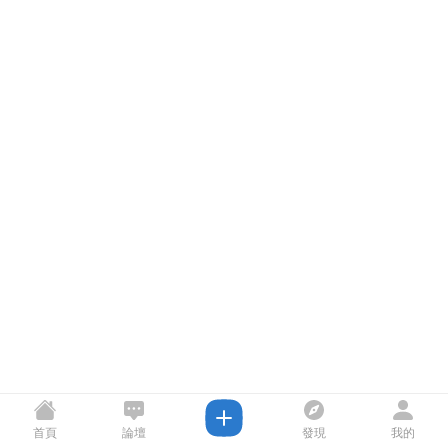
首頁
論壇
發現
我的