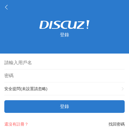
登錄
安全提問(未設置請忽略)
登錄
還沒有註冊？
找回密碼