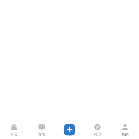
首頁
論壇
發現
我的