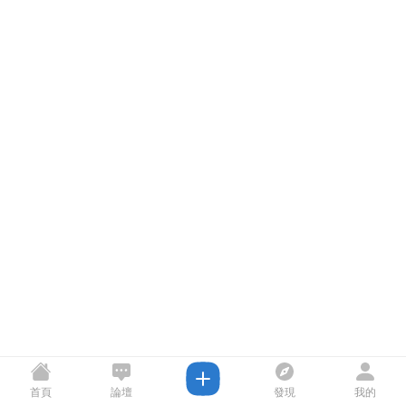
首頁
論壇
發現
我的