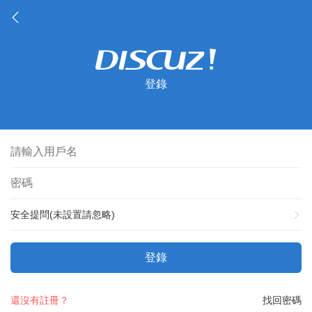
登錄
安全提問(未設置請忽略)
登錄
還沒有註冊？
找回密碼