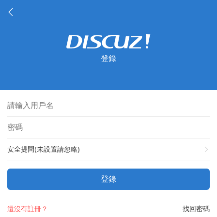
登錄
安全提問(未設置請忽略)
登錄
還沒有註冊？
找回密碼