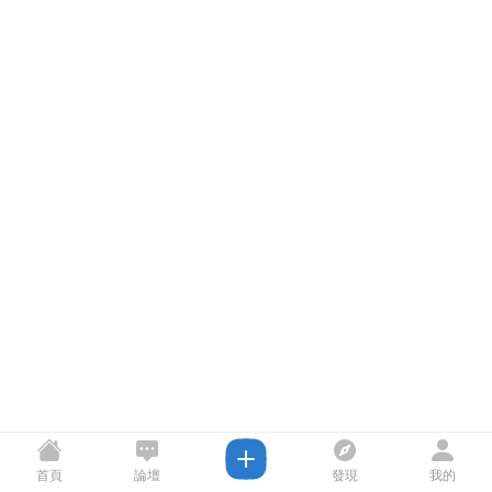
首頁
論壇
發現
我的