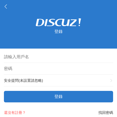
登錄
安全提問(未設置請忽略)
登錄
還沒有註冊？
找回密碼