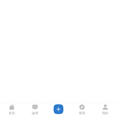
首頁
論壇
發現
我的