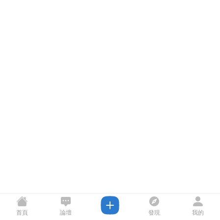
首頁
論壇
發現
我的