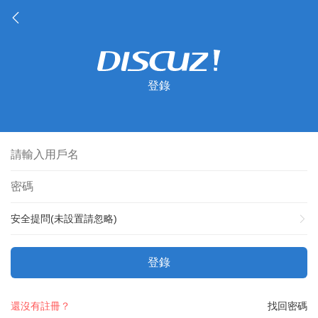
登錄
安全提問(未設置請忽略)
登錄
還沒有註冊？
找回密碼