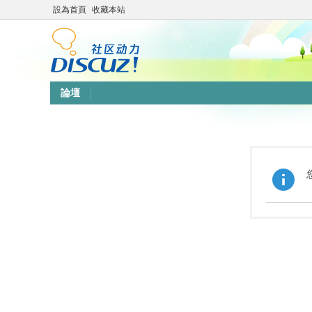
設為首頁
收藏本站
論壇