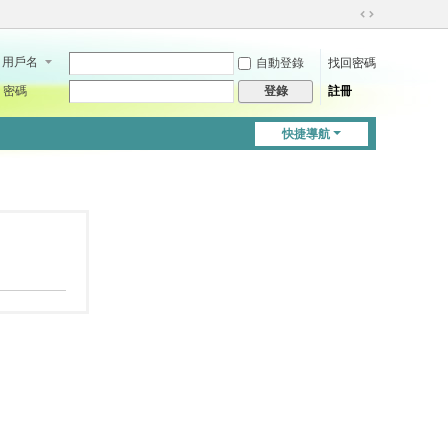
切
換
用戶名
自動登錄
找回密碼
到
寬
密碼
註冊
登錄
版
快捷導航