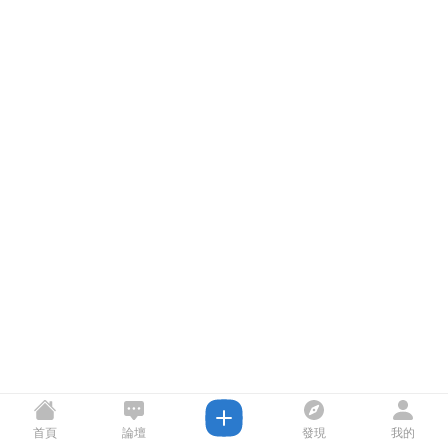
首頁
論壇
發現
我的