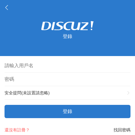
登錄
安全提問(未設置請忽略)
登錄
還沒有註冊？
找回密碼