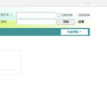
切
換
用戶名
自動登錄
找回密碼
到
寬
密碼
註冊
登錄
版
快捷導航