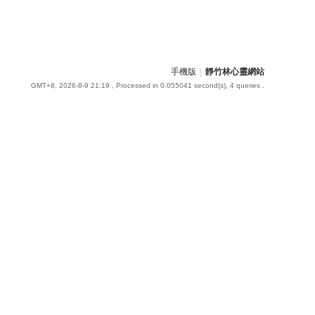
手機版
|
靜竹林心靈網站
GMT+8, 2026-8-9 21:19
, Processed in 0.055041 second(s), 4 queries .