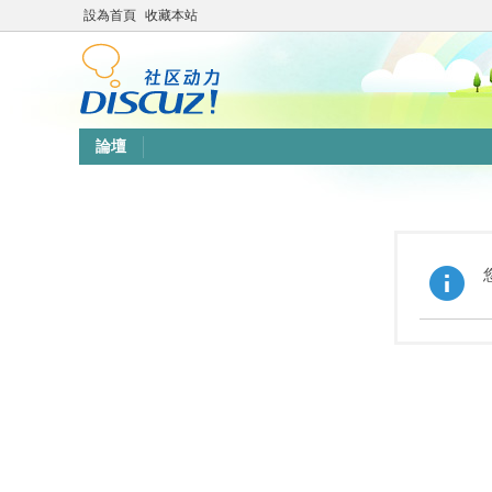
設為首頁
收藏本站
論壇