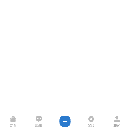
首頁
論壇
發現
我的