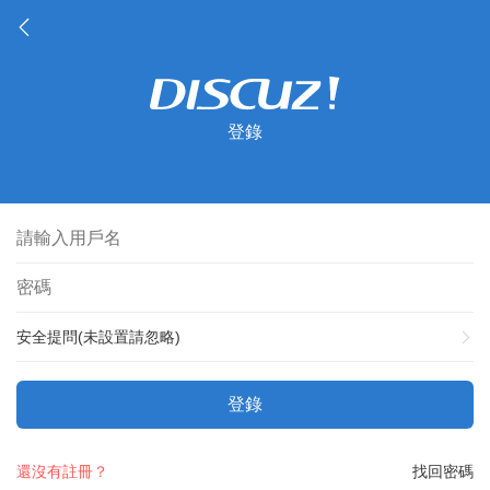
登錄
安全提問(未設置請忽略)
登錄
還沒有註冊？
找回密碼