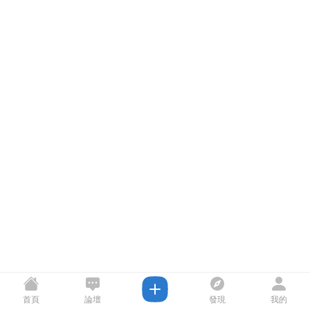
首頁
論壇
發現
我的