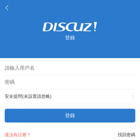
登錄
安全提問(未設置請忽略)
登錄
還沒有註冊？
找回密碼