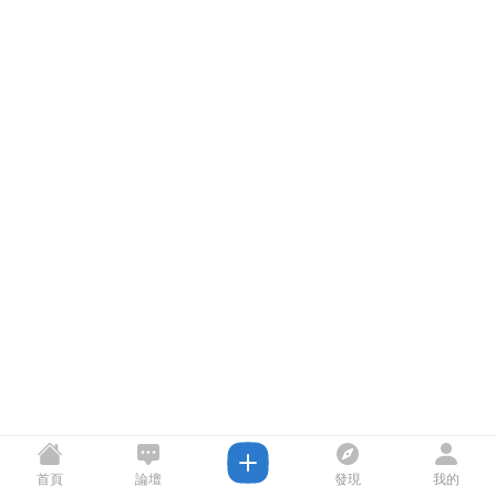
首頁
論壇
發現
我的