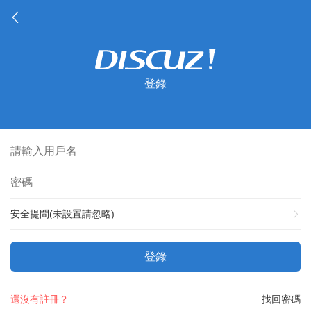
登錄
安全提問(未設置請忽略)
登錄
還沒有註冊？
找回密碼