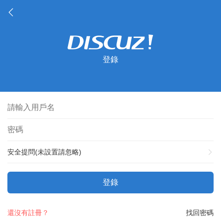
登錄
安全提問(未設置請忽略)
登錄
還沒有註冊？
找回密碼