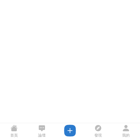
首頁
論壇
發現
我的