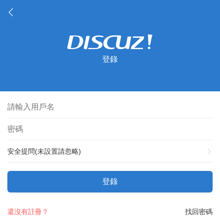
登錄
安全提問(未設置請忽略)
登錄
還沒有註冊？
找回密碼