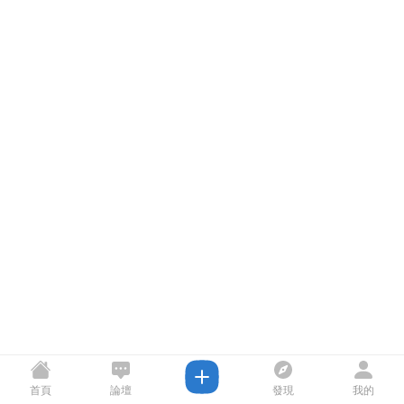
首頁
論壇
發現
我的