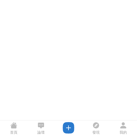
首頁
論壇
發現
我的