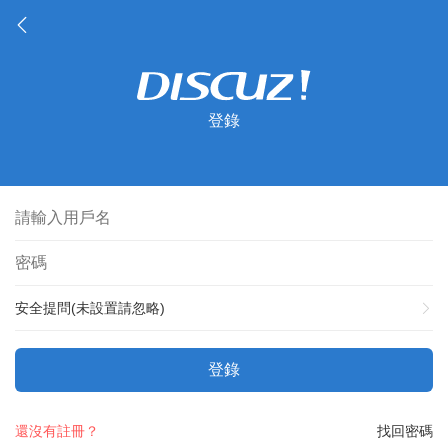
登錄
安全提問(未設置請忽略)
登錄
還沒有註冊？
找回密碼